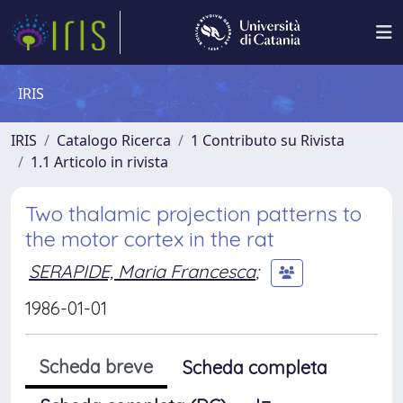
IRIS
IRIS
Catalogo Ricerca
1 Contributo su Rivista
1.1 Articolo in rivista
Two thalamic projection patterns to
the motor cortex in the rat
SERAPIDE, Maria Francesca
;
1986-01-01
Scheda breve
Scheda completa