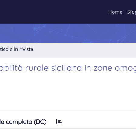
Home
Sfo
ticolo in rivista
abilità rurale siciliana in zone om
a completa (DC)