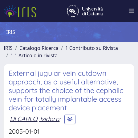
IRIS
IRIS
Catalogo Ricerca
1 Contributo su Rivista
1.1 Articolo in rivista
External jugular vein cutdown
approach, as a useful alternative,
supports the choice of the cephalic
vein for totally implantable access
device placement
DI CARLO, Isidoro
;
2005-01-01