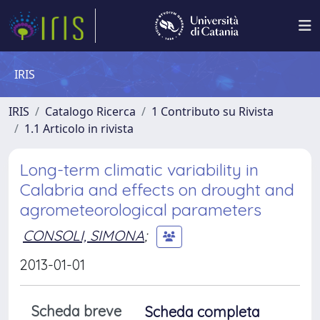
IRIS
IRIS
Catalogo Ricerca
1 Contributo su Rivista
1.1 Articolo in rivista
Long-term climatic variability in
Calabria and effects on drought and
agrometeorological parameters
CONSOLI, SIMONA
;
2013-01-01
Scheda breve
Scheda completa