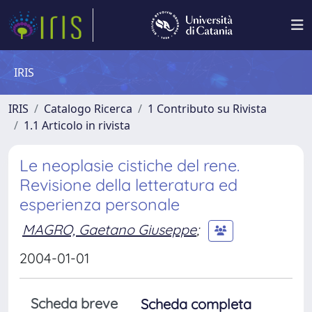
IRIS
IRIS
Catalogo Ricerca
1 Contributo su Rivista
1.1 Articolo in rivista
Le neoplasie cistiche del rene.
Revisione della letteratura ed
esperienza personale
MAGRO, Gaetano Giuseppe
;
2004-01-01
Scheda breve
Scheda completa