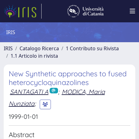
IRIS
IRIS
Catalogo Ricerca
1 Contributo su Rivista
1.1 Articolo in rivista
New Synthetic approaches to fused
heterocycloquinazolines
SANTAGATI A
;
MODICA, Maria
Nunziata
;
1999-01-01
Abstract