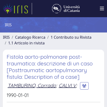
IRIS
IRIS
Catalogo Ricerca
1 Contributo su Rivista
1.1 Articolo in rivista
Fistola aorto-polmonare post-
traumatica: descrizione di un caso
[Posttraumatic aortopulmonary
fistula: Description of a case]
TAMBURINO, Corrado
;
CALVI V
;
1990-01-01