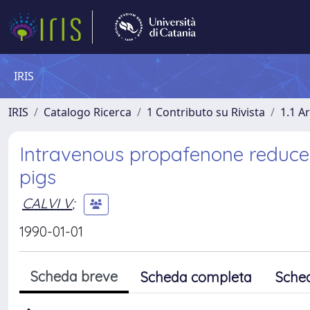
IRIS
IRIS
Catalogo Ricerca
1 Contributo su Rivista
1.1 Ar
Intravenous propafenone reduces 
pigs
CALVI V
;
1990-01-01
Scheda breve
Scheda completa
Sche