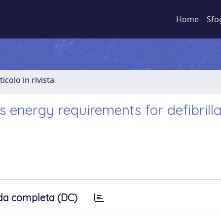
Home
Sfo
ticolo in rivista
energy requirements for defibrilla
da completa (DC)