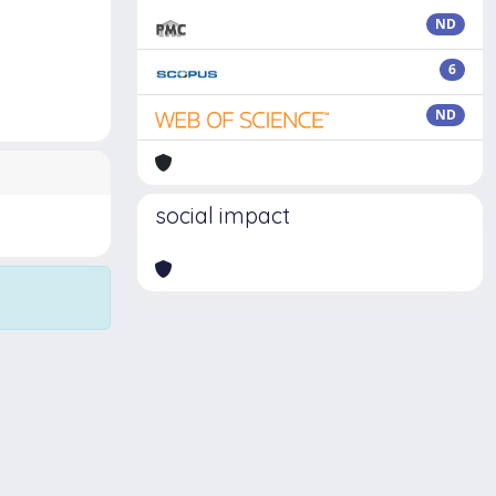
ND
6
ND
social impact