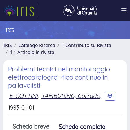
IRIS
IRIS
Catalogo Ricerca
1 Contributo su Rivista
1.1 Articolo in rivista
Problemi tecnici nel monitoraggio
elettrocardiogra¬fico continuo in
pallavolisti
E. COTTINI
;
TAMBURINO, Corrado
;
1983-01-01
Scheda breve
Scheda completa