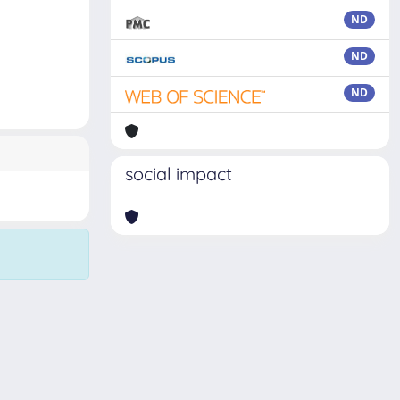
ND
ND
ND
social impact