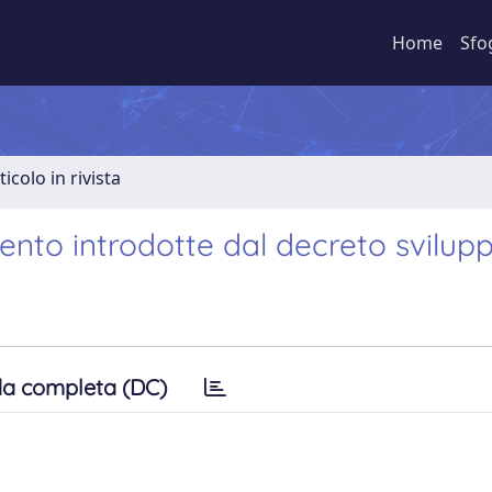
Home
Sfo
ticolo in rivista
ento introdotte dal decreto svilup
a completa (DC)