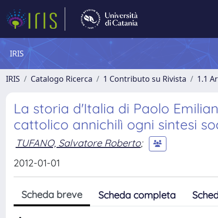
IRIS
IRIS
Catalogo Ricerca
1 Contributo su Rivista
1.1 Ar
La storia d'Italia di Paolo Emili
cattolico annichilì ogni sintesi so
TUFANO, Salvatore Roberto
;
2012-01-01
Scheda breve
Scheda completa
Sched