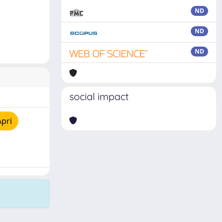
ND
ND
ND
social impact
Apri