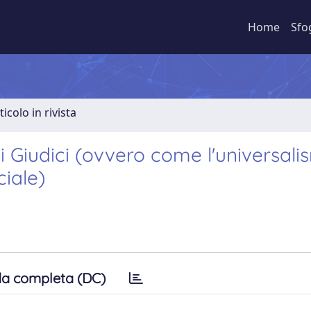
Home
Sfo
ticolo in rivista
ani Giudici (ovvero come l'universal
ciale)
a completa (DC)