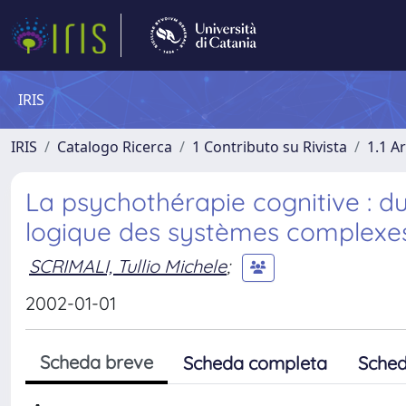
IRIS
IRIS
Catalogo Ricerca
1 Contributo su Rivista
1.1 Ar
La psychothérapie cognitive : d
logique des systèmes complexes l
SCRIMALI, Tullio Michele
;
2002-01-01
Scheda breve
Scheda completa
Sched