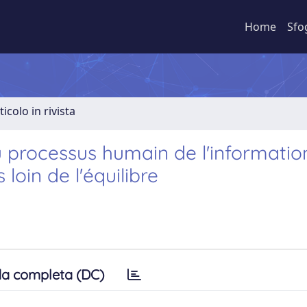
Home
Sfo
ticolo in rivista
u processus humain de l'information
oin de l'équilibre
a completa (DC)