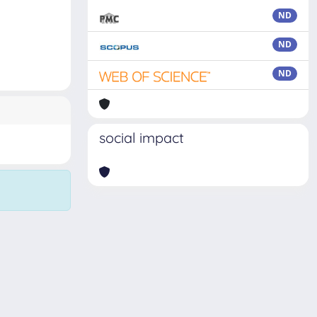
ND
ND
ND
social impact