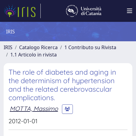
IRIS
IRIS
Catalogo Ricerca
1 Contributo su Rivista
1.1 Articolo in rivista
The role of diabetes and aging in
the determinism of hypertension
and the related cerebrovascular
complications.
MOTTA, Massimo
2012-01-01