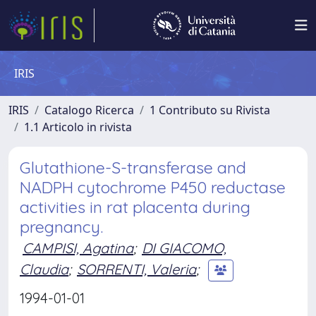
IRIS
IRIS
Catalogo Ricerca
1 Contributo su Rivista
1.1 Articolo in rivista
Glutathione-S-transferase and
NADPH cytochrome P450 reductase
activities in rat placenta during
pregnancy.
CAMPISI, Agatina
;
DI GIACOMO,
Claudia
;
SORRENTI, Valeria
;
1994-01-01