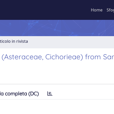
Home
Sfo
ticolo in rivista
 (Asteraceae, Cichorieae) from Sar
a completa (DC)