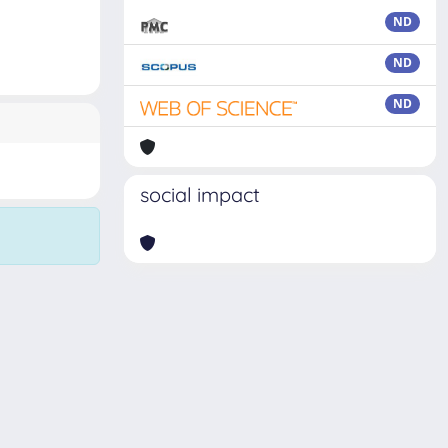
ND
ND
ND
social impact