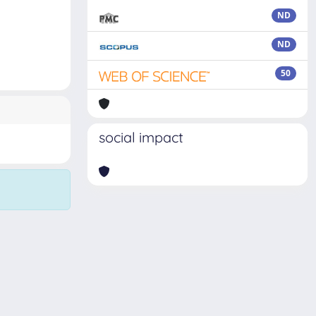
ND
ND
50
social impact