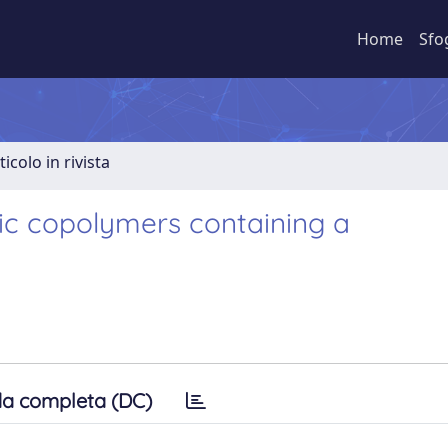
Home
Sfo
ticolo in rivista
ic copolymers containing a
a completa (DC)