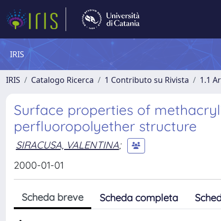
IRIS
IRIS
Catalogo Ricerca
1 Contributo su Rivista
1.1 Ar
Surface properties of methacryl
perfluoropolyether structure
SIRACUSA, VALENTINA
;
2000-01-01
Scheda breve
Scheda completa
Sched