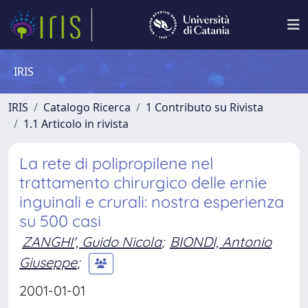
IRIS
IRIS
Catalogo Ricerca
1 Contributo su Rivista
1.1 Articolo in rivista
La rete di polipropilene nel
trattamento chirurgico delle ernie
inguinali e crurali: nostra esperienza
su 500 casi
ZANGHI', Guido Nicola
;
BIONDI, Antonio
Giuseppe
;
2001-01-01