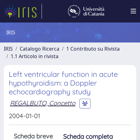
IRIS
IRIS
Catalogo Ricerca
1 Contributo su Rivista
1.1 Articolo in rivista
Left ventricular function in acute
hypothyroidism: a Doppler
echocardiography study
REGALBUTO, Concetto
2004-01-01
Scheda breve
Scheda completa