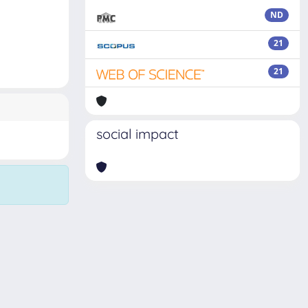
ND
21
21
social impact