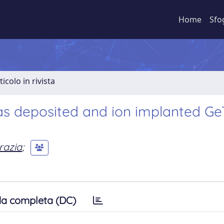
Home
Sfo
ticolo in rivista
as deposited and ion implanted Ge
razia
;
a completa (DC)