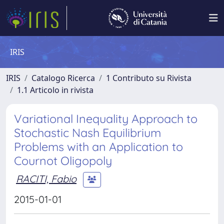
IRIS
IRIS
Catalogo Ricerca
1 Contributo su Rivista
1.1 Articolo in rivista
Variational Inequality Approach to
Stochastic Nash Equilibrium
Problems with an Application to
Cournot Oligopoly
RACITI, Fabio
2015-01-01