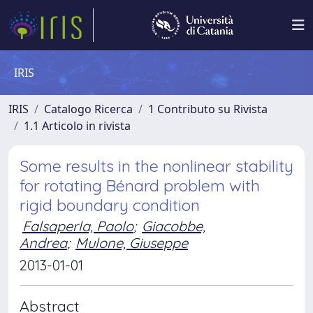
IRIS
IRIS
Catalogo Ricerca
1 Contributo su Rivista
1.1 Articolo in rivista
Some results in the nonlinear stability
for rotating Bénard problem with
rigid boundary condition
Falsaperla, Paolo
;
Giacobbe,
Andrea
;
Mulone, Giuseppe
2013-01-01
Abstract