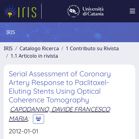
IRIS
IRIS
Catalogo Ricerca
1 Contributo su Rivista
1.1 Articolo in rivista
Serial Assessment of Coronary
Artery Response to Paclitaxel-
Eluting Stents Using Optical
Coherence Tomography
CAPODANNO, DAVIDE FRANCESCO
MARIA
;
2012-01-01