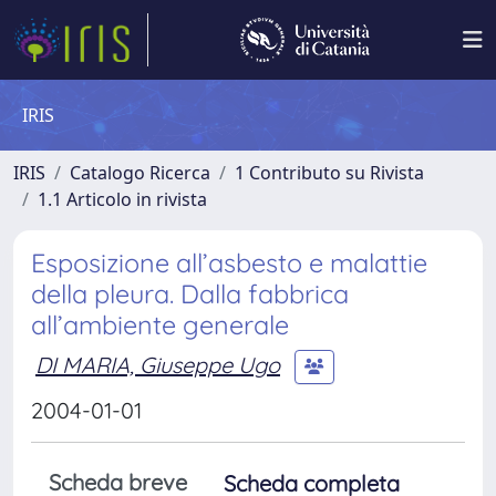
IRIS
IRIS
Catalogo Ricerca
1 Contributo su Rivista
1.1 Articolo in rivista
Esposizione all’asbesto e malattie
della pleura. Dalla fabbrica
all’ambiente generale
DI MARIA, Giuseppe Ugo
2004-01-01
Scheda breve
Scheda completa