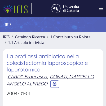
IRIS
IRIS
Catalogo Ricerca
1 Contributo su Rivista
1.1 Articolo in rivista
La profilassi antibiotica nella
colecistectomia laparoscopica e
laparotomica
CARDI', Francesco
;
DONATI, MARCELLO
ANGELO ALFREDO
2004-01-01