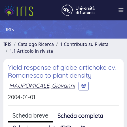
IRIS
IRIS
Catalogo Ricerca
1 Contributo su Rivista
1.1 Articolo in rivista
Yield response of globe artichoke cv.
Romanesco to plant density
MAUROMICALE, Giovanni
2004-01-01
Scheda breve
Scheda completa