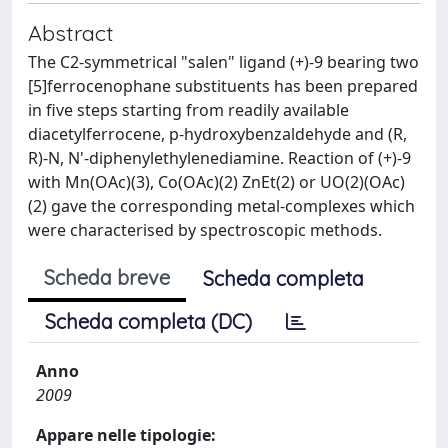
Abstract
The C2-symmetrical "salen" ligand (+)-9 bearing two
[5]ferrocenophane substituents has been prepared
in five steps starting from readily available
diacetylferrocene, p-hydroxybenzaldehyde and (R,
R)-N, N'-diphenylethylenediamine. Reaction of (+)-9
with Mn(OAc)(3), Co(OAc)(2) ZnEt(2) or UO(2)(OAc)
(2) gave the corresponding metal-complexes which
were characterised by spectroscopic methods.
Scheda breve
Scheda completa
Scheda completa (DC)
Anno
2009
Appare nelle tipologie: