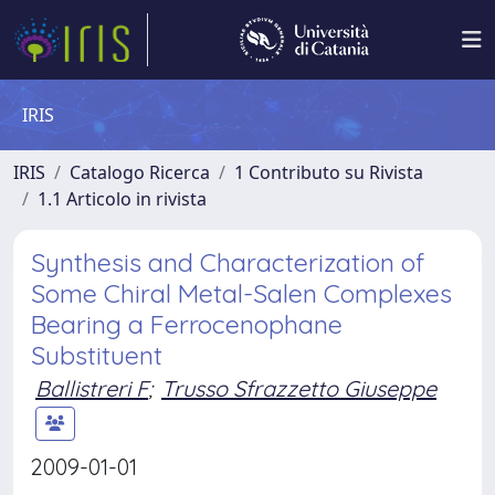
IRIS
IRIS
Catalogo Ricerca
1 Contributo su Rivista
1.1 Articolo in rivista
Synthesis and Characterization of
Some Chiral Metal-Salen Complexes
Bearing a Ferrocenophane
Substituent
Ballistreri F
;
Trusso Sfrazzetto Giuseppe
2009-01-01