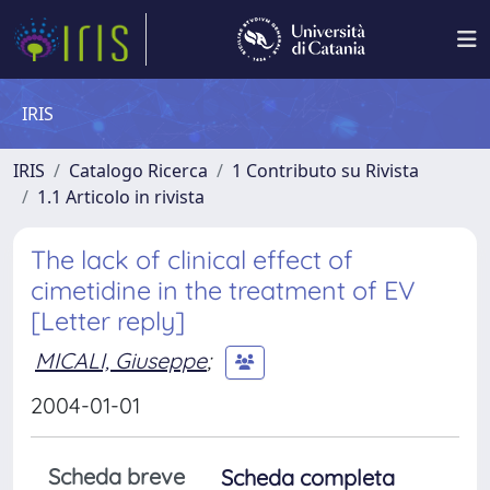
IRIS
IRIS
Catalogo Ricerca
1 Contributo su Rivista
1.1 Articolo in rivista
The lack of clinical effect of
cimetidine in the treatment of EV
[Letter reply]
MICALI, Giuseppe
;
2004-01-01
Scheda breve
Scheda completa