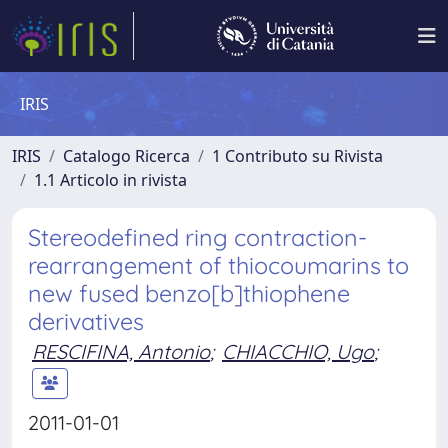
IRIS
IRIS
Catalogo Ricerca
1 Contributo su Rivista
1.1 Articolo in rivista
Stereodefined ring contraction-
rearrangement of thiocoumarins to
new fused benzo[b]thiophene
derivatives
RESCIFINA, Antonio
;
CHIACCHIO, Ugo
;
2011-01-01