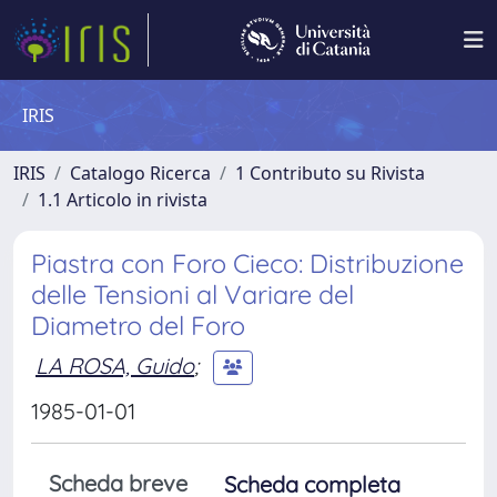
IRIS
IRIS
Catalogo Ricerca
1 Contributo su Rivista
1.1 Articolo in rivista
Piastra con Foro Cieco: Distribuzione
delle Tensioni al Variare del
Diametro del Foro
LA ROSA, Guido
;
1985-01-01
Scheda breve
Scheda completa