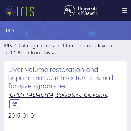
IRIS
IRIS
Catalogo Ricerca
1 Contributo su Rivista
1.1 Articolo in rivista
Liver volume restoration and
hepatic microarchitecture in small-
for-size syndrome.
GRUTTADAURIA, Salvatore Giovanni
;
2015-01-01