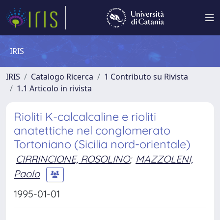
IRIS
IRIS
Catalogo Ricerca
1 Contributo su Rivista
1.1 Articolo in rivista
Rioliti K-calcalcaline e rioliti
anatettiche nel conglomerato
Tortoniano (Sicilia nord-orientale)
CIRRINCIONE, ROSOLINO
;
MAZZOLENI,
Paolo
1995-01-01