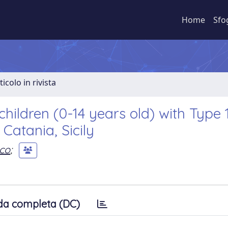
Home
Sfo
ticolo in rivista
children (0-14 years old) with Type 
 Catania, Sicily
co
;
da completa (DC)