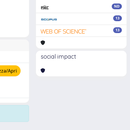
ND
13
13
social impact
zza/Apri