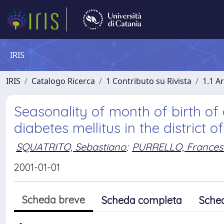
IRIS
IRIS
Catalogo Ricerca
1 Contributo su Rivista
1.1 Ar
Seasonality of month of birth of 
diabetes mellitus in the district of
SQUATRITO, Sebastiano
;
PURRELLO, Frances
2001-01-01
Scheda breve
Scheda completa
Sche