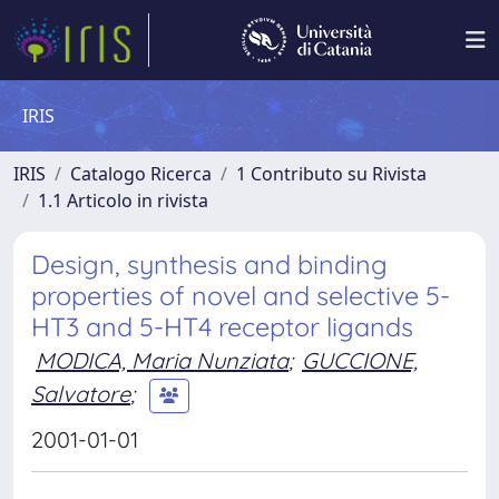
IRIS
IRIS
Catalogo Ricerca
1 Contributo su Rivista
1.1 Articolo in rivista
Design, synthesis and binding
properties of novel and selective 5-
HT3 and 5-HT4 receptor ligands
MODICA, Maria Nunziata
;
GUCCIONE,
Salvatore
;
2001-01-01