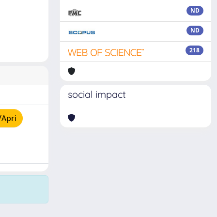
ND
ND
218
social impact
/Apri