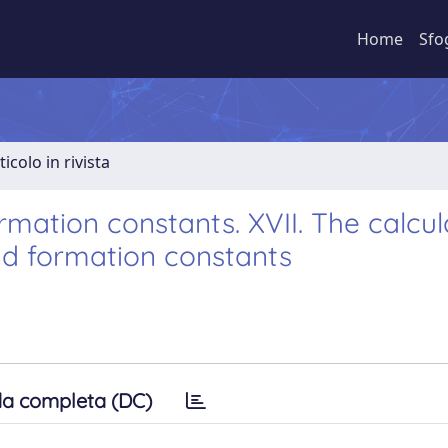
Home
Sfo
ticolo in rivista
mation constants. XVII. The calcul
nd formation constants
a completa (DC)