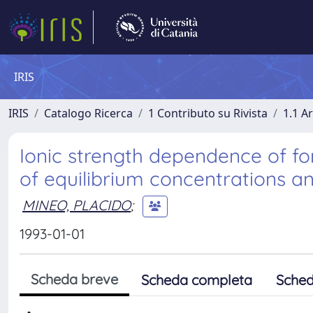
IRIS
IRIS
Catalogo Ricerca
1 Contributo su Rivista
1.1 Ar
Ionic strength dependence of for
of equilibrium concentrations a
MINEO, PLACIDO
;
1993-01-01
Scheda breve
Scheda completa
Sched