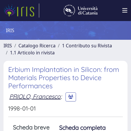
IRIS
IRIS
Catalogo Ricerca
1 Contributo su Rivista
1.1 Articolo in rivista
Erbium Implantation in Silicon: from
Materials Properties to Device
Performances
PRIOLO, Francesco
;
1998-01-01
Scheda breve
Scheda completa