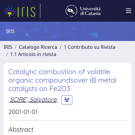
IRIS
IRIS
Catalogo Ricerca
1 Contributo su Rivista
1.1 Articolo in rivista
Catalytic combustion of volatile
organic compoundsover IB metal
catalysts on Fe2O3
SCIRE', Salvatore
;
2001-01-01
Abstract