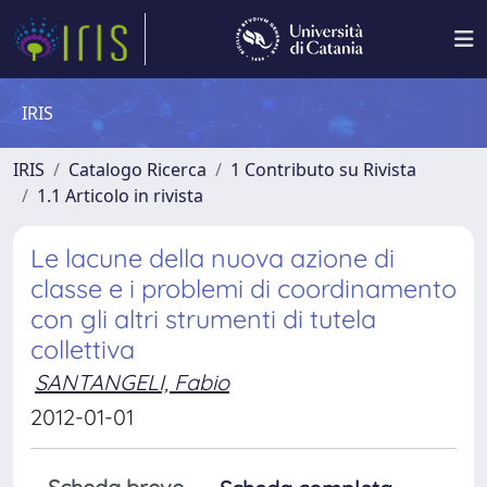
IRIS
IRIS
Catalogo Ricerca
1 Contributo su Rivista
1.1 Articolo in rivista
Le lacune della nuova azione di
classe e i problemi di coordinamento
con gli altri strumenti di tutela
collettiva
SANTANGELI, Fabio
2012-01-01