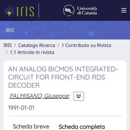
IRIS
IRIS
Catalogo Ricerca
1 Contributo su Rivista
1.1 Articolo in rivista
AN ANALOG BICMOS INTEGRATED-
CIRCUIT FOR FRONT-END RDS
DECODER
PALMISANO, Giuseppe
;
1991-01-01
Scheda breve
Scheda completa