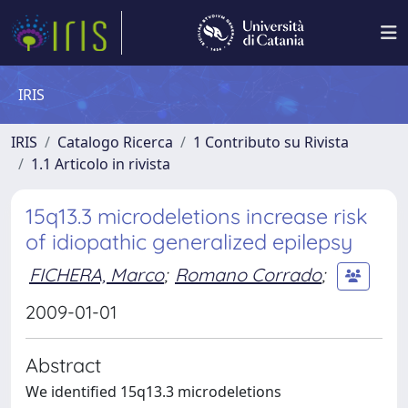
IRIS
IRIS
Catalogo Ricerca
1 Contributo su Rivista
1.1 Articolo in rivista
15q13.3 microdeletions increase risk
of idiopathic generalized epilepsy
FICHERA, Marco
;
Romano Corrado
;
2009-01-01
Abstract
We identified 15q13.3 microdeletions