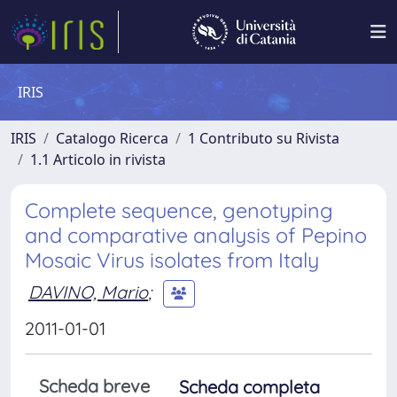
IRIS
IRIS
Catalogo Ricerca
1 Contributo su Rivista
1.1 Articolo in rivista
Complete sequence, genotyping
and comparative analysis of Pepino
Mosaic Virus isolates from Italy
DAVINO, Mario
;
2011-01-01
Scheda breve
Scheda completa