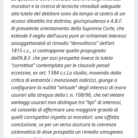
moratori e la ricerca di tecniche rimediali adeguate
alla tutela del debitore sono da tempo al centro di un
acceso dibattito tra dottrina, giurisprudenza e A.B.F.
Al prevalente orientamento della Suprema Corte, che
estende il vaglio dell’usura pure ai richiamati interessi
assoggettandoli al rimedio “demolitorio” dell’art.
1815 c.c., si contrappone quello propugnato
dall’A.B.F. che per essi prospetta invece la tutela
“correttiva” contemplata per le clausole penali
eccessive, ex art. 1384 c.c.Lo studio, movendo dalla
critica di entrambi i menzionati indirizzi, giunge a
configurare la nullità “virtuale” degli interessi di mora
usurari alla stregua della l. n. 108/96, che nel vietare
vantaggi usurari non distingue tra “tipi” di interessi,
né consente di affermare una maggiore gravità di
quelli corrispettivi rispetto ai moratori: una siffatta
conclusione, se per un verso assicura la coerenza
sistematica là dove prospetta un rimedio omogeneo