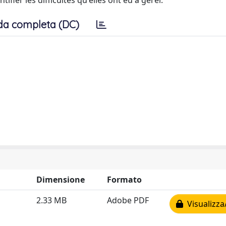
ifier les difficultés qu'elles ont eu à gérer.
da completa (DC)
Dimensione
Formato
2.33 MB
Adobe PDF
Visualizza