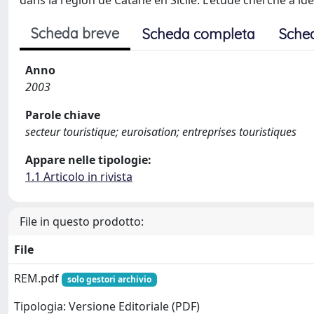
dans la région de Catane en Sicile. L'étude cherche à ident
Scheda breve
Scheda completa
Sche
Anno
2003
Parole chiave
secteur touristique; euroisation; entreprises touristiques
Appare nelle tipologie:
1.1 Articolo in rivista
File in questo prodotto:
File
REM.pdf
solo gestori archivio
Tipologia: Versione Editoriale (PDF)