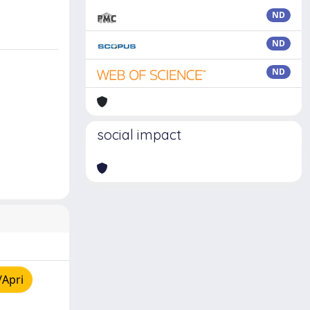
ND
ND
ND
social impact
/Apri