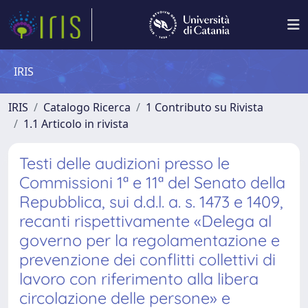
IRIS
IRIS
Catalogo Ricerca
1 Contributo su Rivista
1.1 Articolo in rivista
Testi delle audizioni presso le
Commissioni 1ª e 11ª del Senato della
Repubblica, sui d.d.l. a. s. 1473 e 1409,
recanti rispettivamente «Delega al
governo per la regolamentazione e
prevenzione dei conflitti collettivi di
lavoro con riferimento alla libera
circolazione delle persone» e