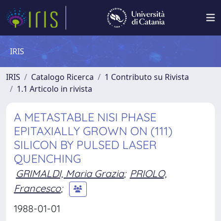
IRIS
IRIS
Catalogo Ricerca
1 Contributo su Rivista
1.1 Articolo in rivista
A METASTABLE NISI PHASE
EPITAXIALLY GROWN ON (111)
SILICON BY PULSED LASER
QUENCHING
GRIMALDI, Maria Grazia
;
PRIOLO,
Francesco
;
1988-01-01