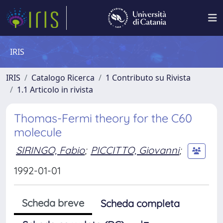
IRIS
IRIS
Catalogo Ricerca
1 Contributo su Rivista
1.1 Articolo in rivista
Thomas-Fermi theory for the C60
molecule
SIRINGO, Fabio
;
PICCITTO, Giovanni
;
1992-01-01
Scheda breve
Scheda completa