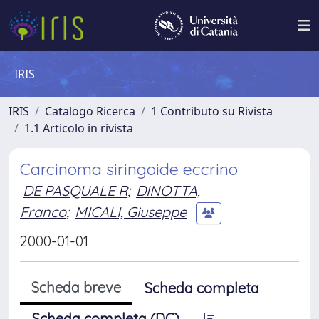
IRIS
IRIS
Catalogo Ricerca
1 Contributo su Rivista
1.1 Articolo in rivista
Carcinoma siringoide eccrino
DE PASQUALE R
;
DINOTTA,
Franco
;
MICALI, Giuseppe
2000-01-01
Scheda breve
Scheda completa
Scheda completa (DC)