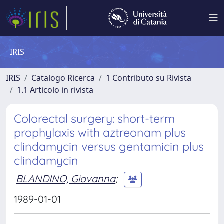
IRIS
IRIS
Catalogo Ricerca
1 Contributo su Rivista
1.1 Articolo in rivista
Colorectal surgery: short-term
prophylaxis with aztreonam plus
clindamycin versus gentamicin plus
clindamycin
BLANDINO, Giovanna
;
1989-01-01