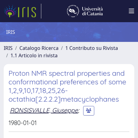
IRIS
IRIS
Catalogo Ricerca
1 Contributo su Rivista
1.1 Articolo in rivista
Proton NMR spectral properties and
conformational preferences of some
1,2,9,10,17,18,25,26-
octathia[2.2.2.2]metacyclophanes
RONSISVALLE, Giuseppe
;
1980-01-01