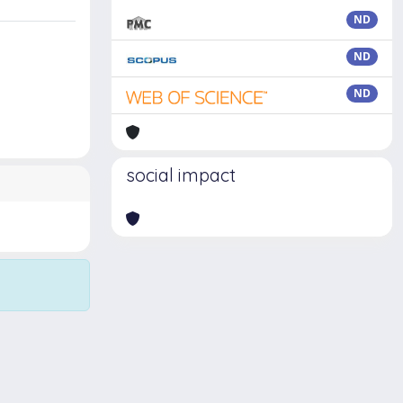
ND
ND
ND
social impact