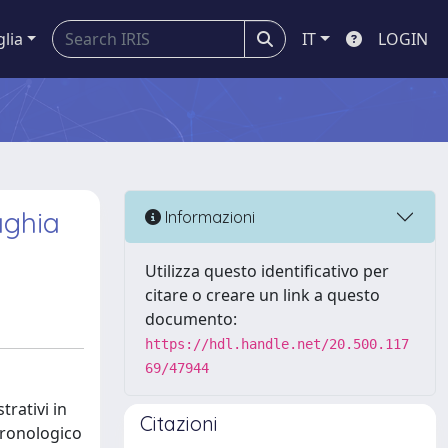
glia
IT
LOGIN
aghia
Informazioni
Utilizza questo identificativo per
citare o creare un link a questo
documento:
https://hdl.handle.net/20.500.117
69/47944
trativi in
Citazioni
 cronologico