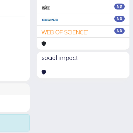
ND
ND
ND
social impact